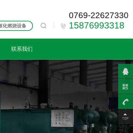
0769-22627330
15876993318

催化燃烧设备
联系我们
0769-
2262733