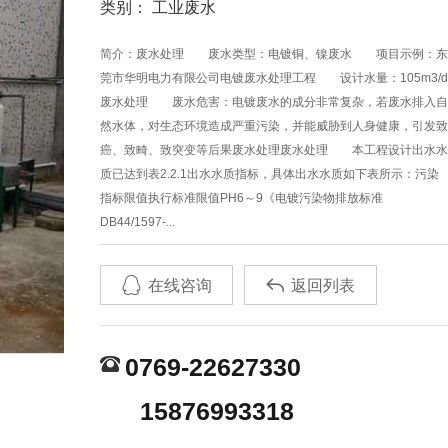
类别： 工业废水
简介：废水处理 废水类型：电镀铜、镍废水 项目示例：
莞市华明电力有限公司电镀废水处理工程 设计水量：105m3/
废水处理 废水危害：电镀废水的成分非常复杂，若废水排入
然水体，对生态环境造成严重污染，并能威胁到人身健康，引发
癌、致畸、致突变等后果废水处理废水处理 本工程设计出水
质已达到表2.2.1出水水质指标，具体出水水质如下表所示：污染
指标限值执行标准限值PH6～9《电镀污染物排放标准
DB44/1597-...


在线咨询
返回列表
0769-22627330
15876993318