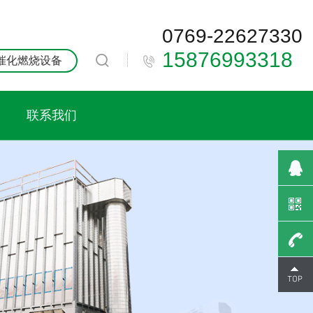
0769-22627330
15876993318

催化燃烧设备
联系我们
0769-
2262733